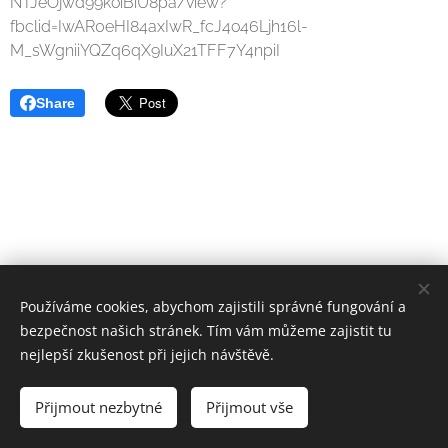
NTJeOjwd99koiBiU8pa/view?
fbclid=IwAR0eHI84axIwR_fcJ4o46Ljh16l-
M_sWgniiYQZq6qX9IuX21TFF7Y4npiI
Share
Používáme cookies, abychom zajistili správné fungování a
bezpečnost našich stránek. Tím vám můžeme zajistit tu
nejlepší zkušenost při jejich návštěvě.
© 2022
Atletika Stodůlky, z.s..
Všechna práva vyhrazena.
Přijmout nezbytné
Přijmout vše
Vytvořeno službou
Webnode
Cookies