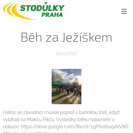
Běh za Ježíškem
24.12.2022
I letos se závodnící museli poprat s bahnitou tratí, když
vybíhali na Makču Pikču. Výsledky běhu naleznete v
odkaze: https://drive.google.com/file/d/1gPh08s49AlV8D