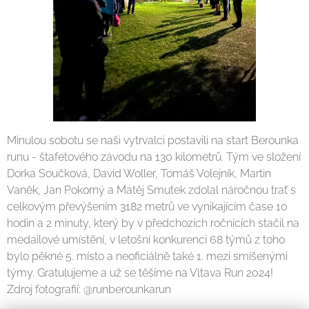
Minulou sobotu se naši vytrvalci postavili na start Berounka
runu - štafetového závodu na 130 kilometrů. Tým ve složení
Dorka Součková, David Woller, Tomáš Volejník, Martin
Vaněk, Jan Pokorný a Matěj Smutek zdolal náročnou trať s
celkovým převýšením 3182 metrů ve vynikajícím čase 10
hodin a 2 minuty, který by v předchozích ročnících stačil na
medailové umístění, v letošní konkurenci 68 týmů z toho
bylo pěkné 5. místo a neoficiálně také 1. mezi smíšenými
týmy. Gratulujeme a už se těšíme na Vltava Run 2024!
Zdroj fotografií: @runberounkarun