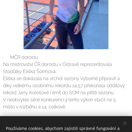
🏟️ MČR dorostu 🏟️
Na mistrovství ČR dorostu v Ostravě reprezentovala
Stodůlky Eliška Šormová.
Eliška se dokázala na vrchol sezony výborně připravit a
díky velkému osobnímu rekordu 14.57 překonala oddílový
rekord Jany Korešové i limit do SCM na příští sezonu.
V neobvykle silné konkurenci jí tento výkon stačil na 5.
místo v rozběhu a 14. celkově.
Share
Používáme cookies, abychom zajistili správné fungování a