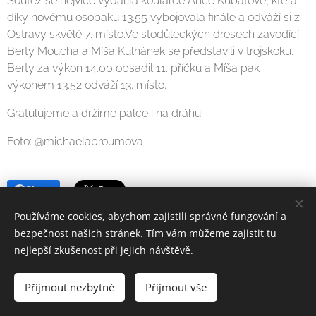
Soutěž se nejvíce vydařila koulařce Anče Kubátové, která
díky novému osobáku 13.55 vybojovala finále a odváží si z
Ostravy skvělé 7. místo.Ve stodůleckých dresech zavodící
Berty Moucha a Míša Kulhánek se představili v trojskoku.
Berty za výkon 14.00 obsadil 11. příčku a Míša pak
výkonem 13.52 odváží 13. místo.
Gratulujeme a držíme palce i na dráhu
Foto: @michaelabroumova
Share
Používáme cookies, abychom zajistili správné fungování a
bezpečnost našich stránek. Tím vám můžeme zajistit tu
nejlepší zkušenost při jejich návštěvě.
© 2022
Atletika Stodůlky, z.s..
Všechna práva vyhrazena.
Přijmout nezbytné
Přijmout vše
Vytvořeno službou
Webnode
Cookies