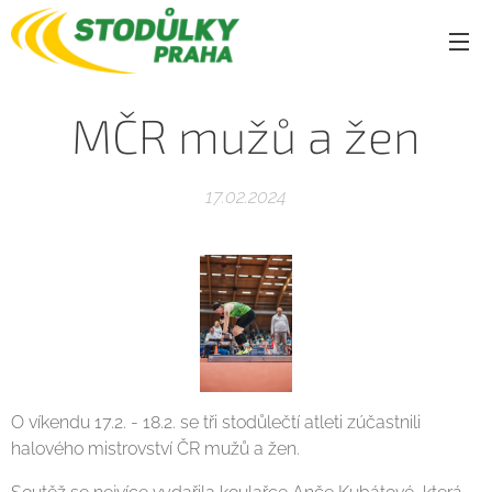
MČR mužů a žen
17.02.2024
O víkendu 17.2. - 18.2. se tři stodůlečtí atleti zúčastnili
halového mistrovství ČR mužů a žen.