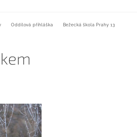
y
Oddílová přihláška
Bežecká škola Prahy 13
íškem