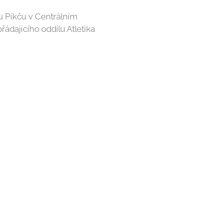
ču Pikču v Centrálním
řádajícího oddílu Atletika