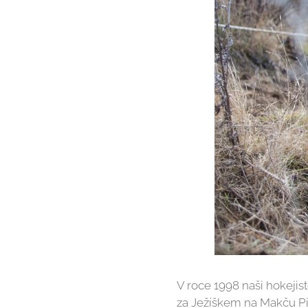
V roce 1998 naši hokejis
za Ježíškem na Makču Pik