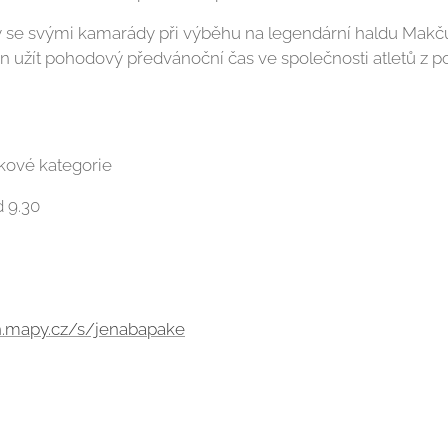
síly se svými kamarády při výběhu na legendární haldu Mak
n užít pohodový předvánoční čas ve společnosti atletů z po
kové kategorie
d 9.30
en.mapy.cz/s/jenabapake