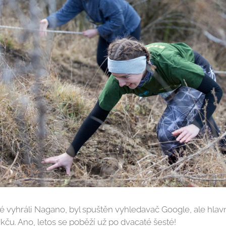
té vyhráli Nagano, byl spuštěn vyhledavač Google, ale hlav
ču. Ano, letos se poběží už po dvacaté šesté!