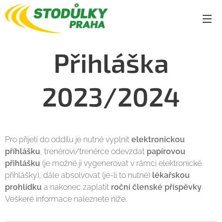
Přihláška
2023/2024
Pro přijetí do oddílu je nutné vyplnit
elektronickou
příhlášku
, trenérovi/trenérce odevzdat
papírovou
přihlášku
(je možné ji vygenerovat v rámci elektronické
přihlášky), dále absolvovat (je-li to nutné)
lékařskou
prohlídku
a nakonec zaplatit
roční členské příspěvky
.
Veškeré informace naleznete níže.